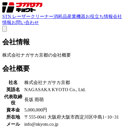
STN レーザークリーナー
消耗品
産業機器
お役立ち情報
会社
情報
お問い合わせ
会社情報
株式会社ナガサカ京都の会社概要
会社概要
社名
株式会社ナガサカ京都
英語名
NAGASAKA KYOTO Co., Ltd.
代表取締
長坂 雨萌
役
資本金
5,000,000円
所在地
〒555-0041 大阪府大阪市西淀川区中島1−10−31
メール
info@nkyoto.co.jp