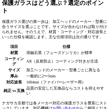
保護ガラスはどう選ぶ？選定のポイン
ト
保護ガラス選びの第一歩は、加工ヘッドのメーカー・型番に
合うサイズを選ぶことです。サイズが合わなければ取り付け
られません。そのうえで、材質・コーティング・対応波長と
いった仕様を確認します。主な仕様項目は次の通りです。
項目
仕様
材質
溶融石英（フューズドシリカ）が標準
コーティン
AR（反射防止）コーティング付きが主流
グ
サイズ
加工ヘッドのメーカー・型番ごとに異なる
厚み
一般的に2〜5mm
対応波長
1064nm（ファイバーレーザー用）
品質の安定した互換品ならコストを抑えやす
純正 vs 互換
い
ナガサカ京都では各メーカー対応の保護ガラスを豊富にスト
ックしています。対応機種は
お問い合わせ
からご相談くださ