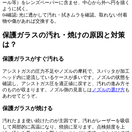
ール等）をレンズペーパーに含ませ、中心から外へ円を描く
ように拭く。
04
確認: 光に透かして汚れ・拭きムラを確認。取れない付着
物や傷があれば交換する。
保護ガラスの汚れ・焼けの原因と対策
は？
保護ガラスがすぐ汚れる
アシストガスの圧力不足やノズルの摩耗で、スパッタが加工
ヘッド内に逆流しているケースが多いです。ノズルの状態を
確認し、アシストガス圧を適正値に戻すと、汚れの進み方そ
のものが収まります。ノズル側の見直しは
ノズルの選び方
も
あわせてどうぞ。
保護ガラスが焼ける
汚れたまま使い続けたのが主因です。汚れがレーザーを吸収
して局部的に高温になり、焼損に至ります。点検頻度を上