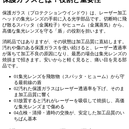
保護ガラス（プロテクションウインドウ）は、レーザー加工
ヘッドの集光レンズの手前に入る光学部品です。切断時に飛
び散るスパッタ（金属粒子）やヒューム（金属蒸気）から、
高価な集光レンズを守る「盾」の役割を担います。
消耗品ではありますが、その状態は加工品質に直結します。
汚れや傷のある保護ガラスを使い続けると、レーザー透過率
が落ちて加工不良の原因になり、最悪の場合は集光レンズの
焼損まで招きます。安いからと軽く見ると、痛い目を見る部
品です。
01
集光レンズを飛散物（スパッタ・ヒューム）から守
る最前線の盾
02
汚れた保護ガラスはレーザー透過率を下げ、そのま
ま加工品質に響く
03
放置すると汚れがレーザーを吸収して焼損し、高価
な集光レンズまで傷める
04
点検・清掃・適時の交換が、安定した加工品質のい
ちばん基本