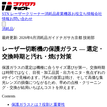
STN レーザークリーナー
消耗品
産業機器
お役立ち情報
会社
情報
お問い合わせ
消耗品
/
お役立ち情報
最終更新: 2026年6月
消耗品ガイド
ナガサカ京都 技術部
レーザー切断機の保護ガラス — 選定・
交換時期と汚れ・焼け対策
保護ガラスの選定は機種に合うサイズ選びが第一。交換時期
は時間ではなく、目視・加工品質・出力モニタ・焦点ずれの
4サインで見極めます。汚れの放置は焼け、そして高価な集
光レンズの損傷につながるため、早めの点検・クリーニン
グ・交換が結局いちばんコストを抑えます。
Contents
保護ガラスとは？役割と重要性