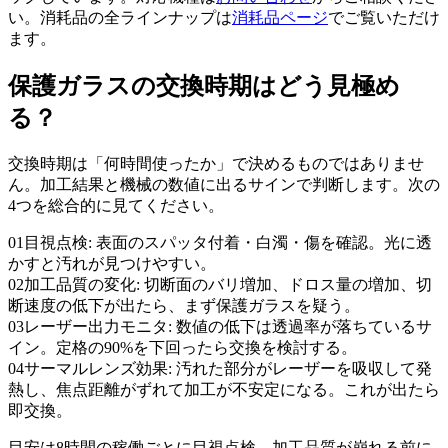
い。消耗品の全ラインナップは
消耗品ページ
でご覧いただけ
ます。
保護ガラスの交換時期はどう見極め
る？
交換時期は「何時間使ったか」で決めるものではありませ
ん。加工結果と機械の数値に出るサインで判断します。次の
4つを総合的に見てください。
01
目視点検: 表面のスパッタ付着・白濁・傷を確認。光に透
かすと汚れが見つけやすい。
02
加工品質の変化: 切断面のバリ増加、ドロス量の増加、切
断速度の低下が出たら、まず保護ガラスを疑う。
03
レーザー出力モニタ: 数値の低下は透過率が落ちているサ
イン。定格の90%を下回ったら交換を検討する。
04
サーマルレンズ効果: 汚れた部分がレーザーを吸収して発
熱し、焦点距離がずれて加工が不安定になる。これが出たら
即交換。
目安は8時間の稼働ごとに目視点検。加工品質が崩れる前に