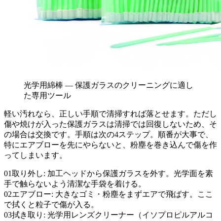
光学用綿棒 — 保護ガラスのクリーニングに適し
た専用ツール
軽い汚れなら、正しい手順で清掃すれば落とせます。ただし
傷や焼けが入った保護ガラスは清掃では回復しないため、そ
の場合は交換です。手順は次の4ステップ。順番が大事で、
特にエアブローを先にやらないと、粉塵を巻き込んで傷を作
ってしまいます。
01
取り外し: 加工ヘッドから保護ガラスを外す。光学面を素
手で触らないよう清潔な手袋を着ける。
02
エアブロー: 大きなゴミ・粉塵をまずエアで飛ばす。ここ
で拭くと粒子で傷が入る。
03
拭き取り: 光学用レンズクリーナー（イソプロピルアルコ