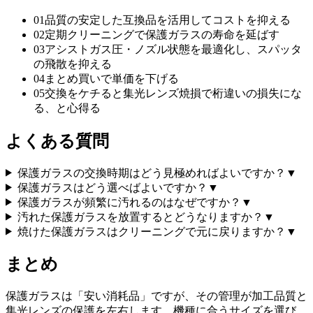
01
品質の安定した互換品を活用してコストを抑える
02
定期クリーニングで保護ガラスの寿命を延ばす
03
アシストガス圧・ノズル状態を最適化し、スパッタ
の飛散を抑える
04
まとめ買いで単価を下げる
05
交換をケチると集光レンズ焼損で桁違いの損失にな
る、と心得る
よくある質問
保護ガラスの交換時期はどう見極めればよいですか？
▼
保護ガラスはどう選べばよいですか？
▼
保護ガラスが頻繁に汚れるのはなぜですか？
▼
汚れた保護ガラスを放置するとどうなりますか？
▼
焼けた保護ガラスはクリーニングで元に戻りますか？
▼
まとめ
保護ガラスは「安い消耗品」ですが、その管理が加工品質と
集光レンズの保護を左右します。機種に合うサイズを選び、