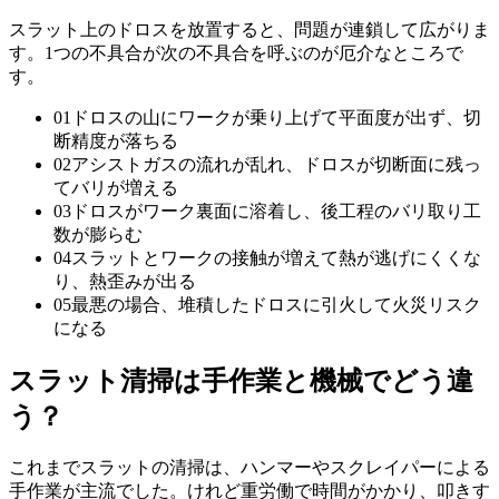
スラット上のドロスを放置すると、問題が連鎖して広がりま
す。1つの不具合が次の不具合を呼ぶのが厄介なところで
す。
01
ドロスの山にワークが乗り上げて平面度が出ず、切
断精度が落ちる
02
アシストガスの流れが乱れ、ドロスが切断面に残っ
てバリが増える
03
ドロスがワーク裏面に溶着し、後工程のバリ取り工
数が膨らむ
04
スラットとワークの接触が増えて熱が逃げにくくな
り、熱歪みが出る
05
最悪の場合、堆積したドロスに引火して火災リスク
になる
スラット清掃は手作業と機械でどう違
う？
これまでスラットの清掃は、ハンマーやスクレイパーによる
手作業が主流でした。けれど重労働で時間がかかり、叩きす