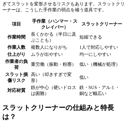
ぎてスラットを変形させるリスクもあります。スラットクリ
ーナーは、こうした手作業の弱点を補う道具です。
手作業（ハンマー・ス
項目
スラットクリーナー
クレイパー）
長くかかる（半日に及
作業時間
短縮できる
ぶことも）
作業人数
複数人になりがち
1人で対応しやすい
仕上がり
ムラが出やすい
均一にしやすい
作業者の負
重労働（振動・粉塵）
低い（機械が処理）
荷
スラット損
高い（叩きすぎで変
低い
傷リスク
形）
鉄が中心（硬いドロス
鉄・SUS・アルミ・
対応材質
は困難）
銅など幅広い
スラットクリーナーの仕組みと特長
は？