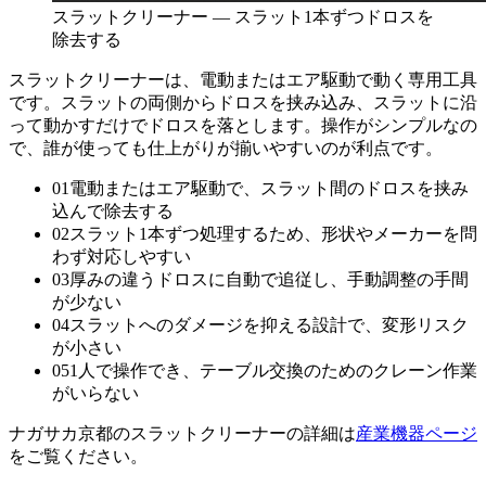
スラットクリーナー — スラット1本ずつドロスを
除去する
スラットクリーナーは、電動またはエア駆動で動く専用工具
です。スラットの両側からドロスを挟み込み、スラットに沿
って動かすだけでドロスを落とします。操作がシンプルなの
で、誰が使っても仕上がりが揃いやすいのが利点です。
01
電動またはエア駆動で、スラット間のドロスを挟み
込んで除去する
02
スラット1本ずつ処理するため、形状やメーカーを問
わず対応しやすい
03
厚みの違うドロスに自動で追従し、手動調整の手間
が少ない
04
スラットへのダメージを抑える設計で、変形リスク
が小さい
05
1人で操作でき、テーブル交換のためのクレーン作業
がいらない
ナガサカ京都のスラットクリーナーの詳細は
産業機器ページ
をご覧ください。