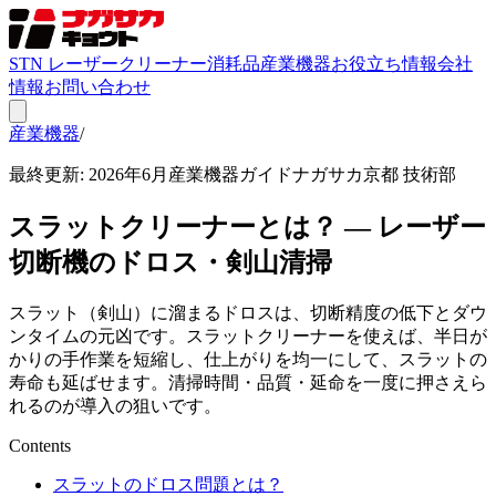
STN レーザークリーナー
消耗品
産業機器
お役立ち情報
会社
情報
お問い合わせ
産業機器
/
お役立ち情報
最終更新: 2026年6月
産業機器ガイド
ナガサカ京都 技術部
スラットクリーナーとは？ — レーザー
切断機のドロス・剣山清掃
スラット（剣山）に溜まるドロスは、切断精度の低下とダウ
ンタイムの元凶です。スラットクリーナーを使えば、半日が
かりの手作業を短縮し、仕上がりを均一にして、スラットの
寿命も延ばせます。清掃時間・品質・延命を一度に押さえら
れるのが導入の狙いです。
Contents
スラットのドロス問題とは？