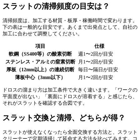
スラットの清掃頻度の目安は？
清掃頻度は、加工する材質・板厚・稼働時間で変わります。
下の表は一般的な目安です。あくまで出発点として、自社の
加工に合わせて調整してください。
項目
仕様
軟鋼（SS400等）の酸素切断
週1〜2回が目安
ステンレス・アルミの窒素切断
月1〜2回が目安
厚板（12mm以上）の連続切断
毎日〜隔日が目安
薄板中心（3mm以下）
月1〜2回が目安
ドロスの溜まり方は加工条件で大きく違います。「ワークの
平面度が出ない」「裏面にドロスが溶着する」と感じたら、
それがスラットを確認する合図です。
スラット交換と清掃、どちらが得？
スラットが使えなくなったら全面交換する方法と、スラット
クリーナーで定期清掃して延命する方法を比べてみます。コ