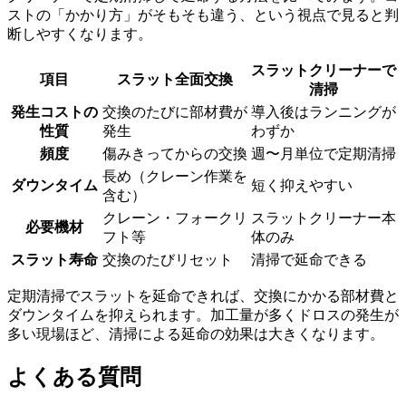
ストの「かかり方」がそもそも違う、という視点で見ると判
断しやすくなります。
スラットクリーナーで
項目
スラット全面交換
清掃
発生コストの
交換のたびに部材費が
導入後はランニングが
性質
発生
わずか
頻度
傷みきってからの交換
週〜月単位で定期清掃
長め（クレーン作業を
ダウンタイム
短く抑えやすい
含む）
クレーン・フォークリ
スラットクリーナー本
必要機材
フト等
体のみ
スラット寿命
交換のたびリセット
清掃で延命できる
定期清掃でスラットを延命できれば、交換にかかる部材費と
ダウンタイムを抑えられます。加工量が多くドロスの発生が
多い現場ほど、清掃による延命の効果は大きくなります。
よくある質問