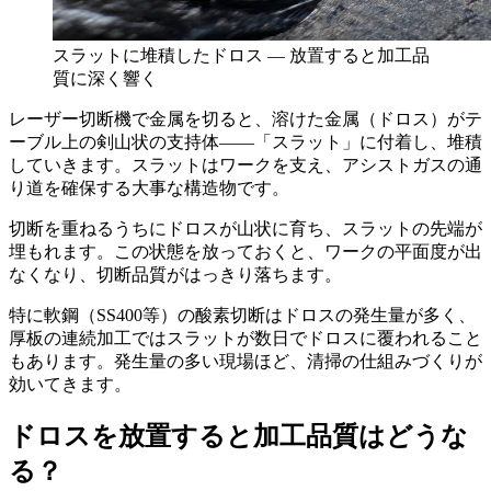
スラットに堆積したドロス — 放置すると加工品
質に深く響く
レーザー切断機で金属を切ると、溶けた金属（ドロス）がテ
ーブル上の剣山状の支持体——「スラット」に付着し、堆積
していきます。スラットはワークを支え、アシストガスの通
り道を確保する大事な構造物です。
切断を重ねるうちにドロスが山状に育ち、スラットの先端が
埋もれます。この状態を放っておくと、ワークの平面度が出
なくなり、切断品質がはっきり落ちます。
特に軟鋼（SS400等）の酸素切断はドロスの発生量が多く、
厚板の連続加工ではスラットが数日でドロスに覆われること
もあります。発生量の多い現場ほど、清掃の仕組みづくりが
効いてきます。
ドロスを放置すると加工品質はどうな
る？