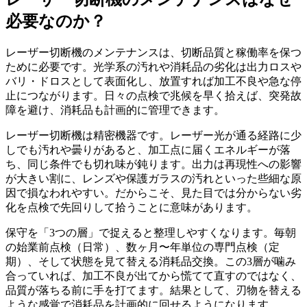
必要なのか？
レーザー切断機のメンテナンスは、切断品質と稼働率を保つ
ために必要です。光学系の汚れや消耗品の劣化は出力ロスや
バリ・ドロスとして表面化し、放置すれば加工不良や急な停
止につながります。日々の点検で兆候を早く拾えば、突発故
障を避け、消耗品も計画的に管理できます。
レーザー切断機は精密機器です。レーザー光が通る経路に少
しでも汚れや曇りがあると、加工点に届くエネルギーが落
ち、同じ条件でも切れ味が鈍ります。出力は再現性への影響
が大きい割に、レンズや保護ガラスの汚れといった些細な原
因で損なわれやすい。だからこそ、見た目では分からない劣
化を点検で先回りして拾うことに意味があります。
保守を「3つの層」で捉えると整理しやすくなります。毎朝
の始業前点検（日常）、数ヶ月〜年単位の専門点検（定
期）、そして状態を見て替える消耗品交換。この3層が噛み
合っていれば、加工不良が出てから慌てて直すのではなく、
品質が落ちる前に手を打てます。結果として、刃物を替える
ような感覚で消耗品を計画的に回せるようになります。