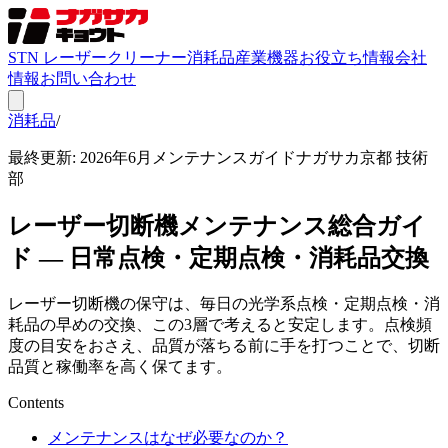
STN レーザークリーナー
消耗品
産業機器
お役立ち情報
会社
情報
お問い合わせ
消耗品
/
お役立ち情報
最終更新: 2026年6月
メンテナンスガイド
ナガサカ京都 技術
部
レーザー切断機メンテナンス総合ガイ
ド — 日常点検・定期点検・消耗品交換
レーザー切断機の保守は、毎日の光学系点検・定期点検・消
耗品の早めの交換、この3層で考えると安定します。点検頻
度の目安をおさえ、品質が落ちる前に手を打つことで、切断
品質と稼働率を高く保てます。
Contents
メンテナンスはなぜ必要なのか？