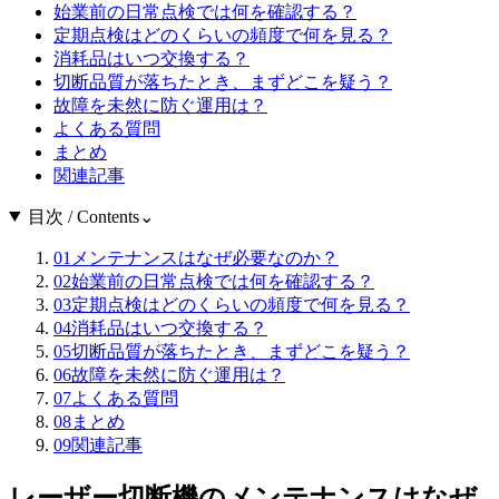
始業前の日常点検では何を確認する？
定期点検はどのくらいの頻度で何を見る？
消耗品はいつ交換する？
切断品質が落ちたとき、まずどこを疑う？
故障を未然に防ぐ運用は？
よくある質問
まとめ
関連記事
目次 / Contents
⌄
01
メンテナンスはなぜ必要なのか？
02
始業前の日常点検では何を確認する？
03
定期点検はどのくらいの頻度で何を見る？
04
消耗品はいつ交換する？
05
切断品質が落ちたとき、まずどこを疑う？
06
故障を未然に防ぐ運用は？
07
よくある質問
08
まとめ
09
関連記事
レーザー切断機のメンテナンスはなぜ