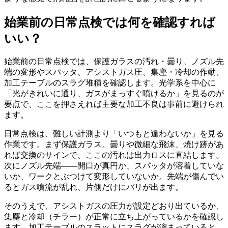
始業前の日常点検では何を確認すれば
いい？
始業前の日常点検では、保護ガラスの汚れ・曇り、ノズル先
端の変形やスパッタ、アシストガス圧、集塵・冷却の作動、
加工テーブルのスラグ堆積を確認します。光学系を中心に
「光がきれいに通り、ガスがまっすぐ噴けるか」を見るのが
要点で、ここを押さえれば主要な加工不良は事前に避けられ
ます。
日常点検は、難しい計測より「いつもと違わないか」を見る
作業です。まず保護ガラス。曇りや微細な飛沫、焼け跡があ
れば交換のサインで、ここの汚れは出力ロスに直結します。
次にノズル先端——開口が真円か、スパッタが溶着していな
いか、ワークとぶつけて変形していないか。先端が傷んでい
るとガス噴流が乱れ、片側だけにバリが出ます。
そのうえで、アシストガスの圧力が設定どおり出ているか、
集塵と冷却（チラー）が正常に立ち上がっているかを確認し
ます。加工テーブルのスラットにスラグが溜まっていると、