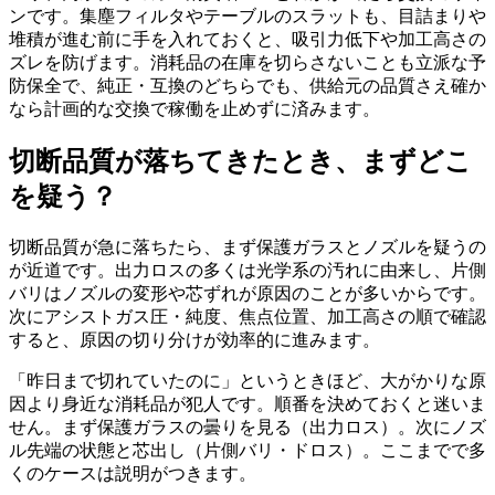
ンです。集塵フィルタやテーブルのスラットも、目詰まりや
堆積が進む前に手を入れておくと、吸引力低下や加工高さの
ズレを防げます。消耗品の在庫を切らさないことも立派な予
防保全で、純正・互換のどちらでも、供給元の品質さえ確か
なら計画的な交換で稼働を止めずに済みます。
切断品質が落ちてきたとき、まずどこ
を疑う？
切断品質が急に落ちたら、まず保護ガラスとノズルを疑うの
が近道です。出力ロスの多くは光学系の汚れに由来し、片側
バリはノズルの変形や芯ずれが原因のことが多いからです。
次にアシストガス圧・純度、焦点位置、加工高さの順で確認
すると、原因の切り分けが効率的に進みます。
「昨日まで切れていたのに」というときほど、大がかりな原
因より身近な消耗品が犯人です。順番を決めておくと迷いま
せん。まず保護ガラスの曇りを見る（出力ロス）。次にノズ
ル先端の状態と芯出し（片側バリ・ドロス）。ここまでで多
くのケースは説明がつきます。