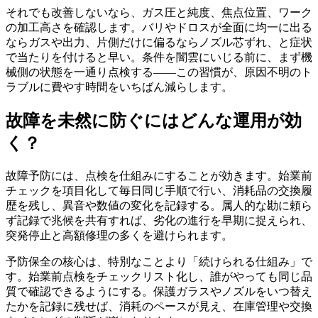
それでも改善しないなら、ガス圧と純度、焦点位置、ワーク
の加工高さを確認します。バリやドロスが全面に均一に出る
ならガスや出力、片側だけに偏るならノズル芯ずれ、と症状
で当たりを付けると早い。条件を闇雲にいじる前に、まず機
械側の状態を一通り点検する——この習慣が、原因不明のト
ラブルに費やす時間をいちばん減らします。
故障を未然に防ぐにはどんな運用が効
く？
故障予防には、点検を仕組みにすることが効きます。始業前
チェックを項目化して毎日同じ手順で行い、消耗品の交換履
歴を残し、異音や数値の変化を記録する。属人的な勘に頼ら
ず記録で兆候を共有すれば、劣化の進行を早期に捉えられ、
突発停止と高額修理の多くを避けられます。
予防保全の核心は、特別なことより「続けられる仕組み」で
す。始業前点検をチェックリスト化し、誰がやっても同じ品
質で確認できるようにする。保護ガラスやノズルをいつ替え
たかを記録に残せば、消耗のペースが見え、在庫管理や交換