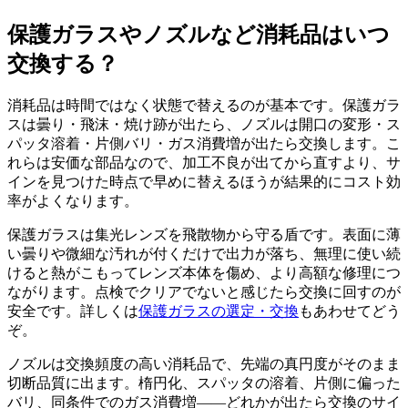
保護ガラスやノズルなど消耗品はいつ
交換する？
消耗品は時間ではなく状態で替えるのが基本です。保護ガラ
スは曇り・飛沫・焼け跡が出たら、ノズルは開口の変形・ス
パッタ溶着・片側バリ・ガス消費増が出たら交換します。こ
れらは安価な部品なので、加工不良が出てから直すより、サ
インを見つけた時点で早めに替えるほうが結果的にコスト効
率がよくなります。
保護ガラスは集光レンズを飛散物から守る盾です。表面に薄
い曇りや微細な汚れが付くだけで出力が落ち、無理に使い続
けると熱がこもってレンズ本体を傷め、より高額な修理につ
ながります。点検でクリアでないと感じたら交換に回すのが
安全です。詳しくは
保護ガラスの選定・交換
もあわせてどう
ぞ。
ノズルは交換頻度の高い消耗品で、先端の真円度がそのまま
切断品質に出ます。楕円化、スパッタの溶着、片側に偏った
バリ、同条件でのガス消費増——どれかが出たら交換のサイ