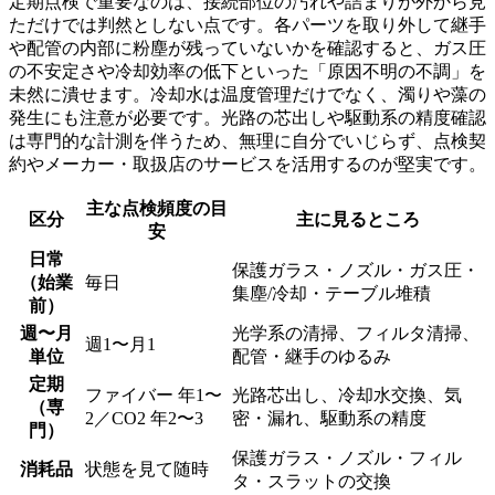
定期点検で重要なのは、接続部位の汚れや詰まりが外から見
ただけでは判然としない点です。各パーツを取り外して継手
や配管の内部に粉塵が残っていないかを確認すると、ガス圧
の不安定さや冷却効率の低下といった「原因不明の不調」を
未然に潰せます。冷却水は温度管理だけでなく、濁りや藻の
発生にも注意が必要です。光路の芯出しや駆動系の精度確認
は専門的な計測を伴うため、無理に自分でいじらず、点検契
約やメーカー・取扱店のサービスを活用するのが堅実です。
主な点検頻度の目
区分
主に見るところ
安
日常
保護ガラス・ノズル・ガス圧・
（始業
毎日
集塵/冷却・テーブル堆積
前）
週〜月
光学系の清掃、フィルタ清掃、
週1〜月1
単位
配管・継手のゆるみ
定期
ファイバー 年1〜
光路芯出し、冷却水交換、気
（専
2／CO2 年2〜3
密・漏れ、駆動系の精度
門）
保護ガラス・ノズル・フィル
消耗品
状態を見て随時
タ・スラットの交換