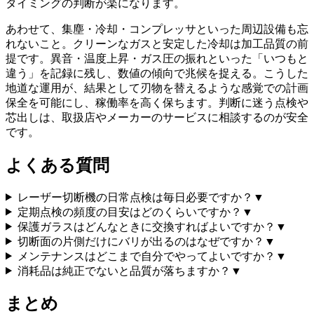
タイミングの判断が楽になります。
あわせて、集塵・冷却・コンプレッサといった周辺設備も忘
れないこと。クリーンなガスと安定した冷却は加工品質の前
提です。異音・温度上昇・ガス圧の振れといった「いつもと
違う」を記録に残し、数値の傾向で兆候を捉える。こうした
地道な運用が、結果として刃物を替えるような感覚での計画
保全を可能にし、稼働率を高く保ちます。判断に迷う点検や
芯出しは、取扱店やメーカーのサービスに相談するのが安全
です。
よくある質問
レーザー切断機の日常点検は毎日必要ですか？
▼
定期点検の頻度の目安はどのくらいですか？
▼
保護ガラスはどんなときに交換すればよいですか？
▼
切断面の片側だけにバリが出るのはなぜですか？
▼
メンテナンスはどこまで自分でやってよいですか？
▼
消耗品は純正でないと品質が落ちますか？
▼
まとめ