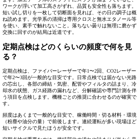
ワークが浮いて加工高さがずれ、品質も安全性も落ちます。
短い試し切りを一枚して切断面を見れば、その日の調子は概
ね読めます。光学系の清掃は専用クロスと無水エタノール等
を使い、素手で触れないこと。落ちない曇りは無理に磨かず
交換に回すのが結局は近道です。
定期点検はどのくらいの頻度で何を見
る？
定期点検は、ファイバーレーザーで年1〜2回、CO2レーザー
で年2〜3回が一般的な目安です。日常点検では届かない光路
の芯出し、各部の締結・気密、配管やフィルタの詰まり、冷
却水の状態、ガス経路の漏れなど、分解確認や専門計測を伴
う項目を点検します。機種ごとの推奨に合わせるのが確実で
す。
頻度はあくまで一般的な目安で、稼働時間・切る材料・環境
（粉塵や油分の量）で前後します。連続運転が多い現場ほど
短いサイクルで見たほうが安全です。