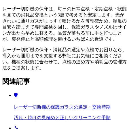
レーザー切断機の保守は、毎日の日常点検・定期点検・状態
を見ての消耗品交換という3層で考えると安定します。光が
きれいに通りガスがまっすぐ噴けるかを毎朝確かめ、頻度の
目安を踏まえて専門点検を回し、保護ガラスやノズルはサイ
ンが出たら早めに替える。品質が落ちる前に手を打つこと
が、突発停止と高額修理を避けるいちばんの近道です。
レーザー切断機の保守・消耗品の選定や点検でお困りなら、
導入から運用までを支援する弊社にお気軽にご相談くださ
い。機種の状態に合わせて、点検の進め方や消耗品の管理方
法をご提案します。
関連記事
🛡️
レーザー切断機の保護ガラスの選定・交換時期
汚れ・焼けの見極めと正しいクリーニング手順
🔧